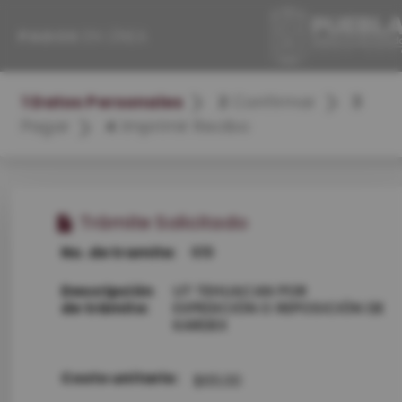
PAGOS
EN LÍNEA
1 Datos Personales
2
Confirmar
3
Pagar
4
Imprimir Recibo
Trámite Solicitado
No. de tramite:
619
Descripción
UT TEHUACAN POR
de trámite:
EXPEDICIÓN O REPOSICIÓN DE
KARDEX
Costo unitario:
$65.00