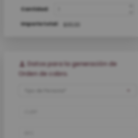
Cantidad:
Importe total:
$65.00
Datos para la generación de
Orden de cobro.
Tipo de Persona
CURP
RFC