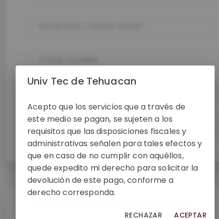
Nombre(s) o Razón Social
Primer Apellido
Univ Tec de Tehuacan
Segundo Apellido
Acepto que los servicios que a través de
este medio se pagan, se sujeten a los
Nombre de Quien Recibirá el Servicio
requisitos que las disposiciones fiscales y
administrativas señalen para tales efectos y
que en caso de no cumplir con aquéllos,
quede expedito mi derecho para solicitar la
devolución de este pago, conforme a
derecho corresponda.
Domicilio para CFDI o Factura
RECHAZAR
ACEPTAR