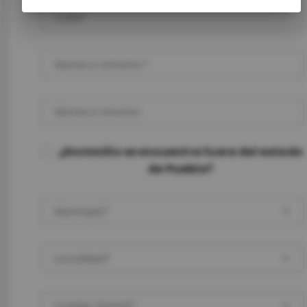
Calle
Número Exterior
Número Interior
¿Domicilio se encuentra fuera del estado
de Puebla?
Municipio
Localidad
Codigo Postal